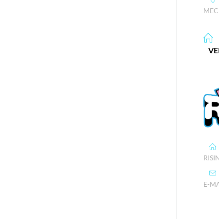
MEC
VE
RISI
E-MA