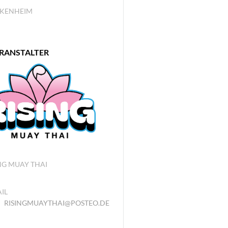
KENHEIM
RANSTALTER
NG MUAY THAI
IL
RISINGMUAYTHAI@POSTEO.DE